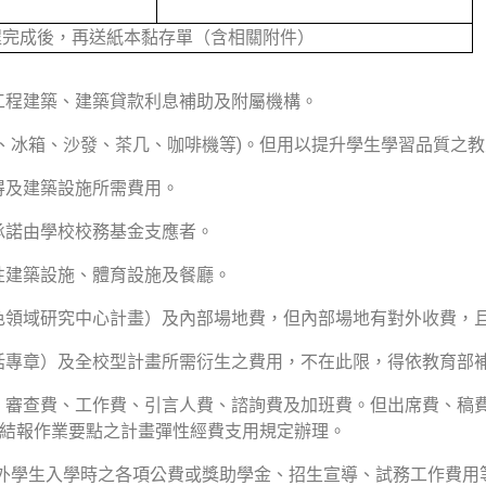
程完成後，再送紙本黏存單（含相關附件）
工程建築、建築貸款利息補助及附屬機構。
、冰箱、沙發、茶几、咖啡機等)。但用以提升學生學習品質之
得及建築設施所需費用。
承諾由學校校務基金支應者。
性建築設施、體育設施及餐廳。
色領域研究中心計畫）及內部場地費，但內部場地有對外收費，
括專章）及全校型計畫所需衍生之費用，不在此限，得依教育部
、審查費、工作費、引言人費、諮詢費及加班費。但出席費、稿
撥結報作業要點之計畫彈性經費支用規定辦理。
外學生入學時之各項公費或獎助學金、招生宣導、試務工作費用等