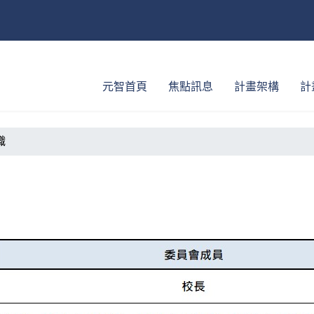
元智首頁
焦點訊息
計畫架構
計
織