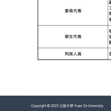
:::
Copyright © 2023 元智大學 Yuan Ze University