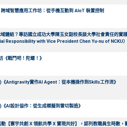
rry Pi 跨域智慧應用工作坊：從手機互動到 AIoT 裝置控制
何重啟地域鏈結？專訪國立成功大學陳玉女副校長談大學社會責任的實踐與在地創
ial Responsibility with Vice President Chen Yu-nu of NCKU
動工作坊《戰鬥吧！陀螺！》
Antigravity實作AI Agent：從本機操作到Skills工作流》
(2)《AI設計協作：從生成模擬到雷切製造》
活動【寰宇共創 X 領航共學 X 實現共好】，認列教職員生時數，