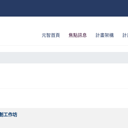
元智首頁
焦點訊息
計畫架構
計
共創工作坊