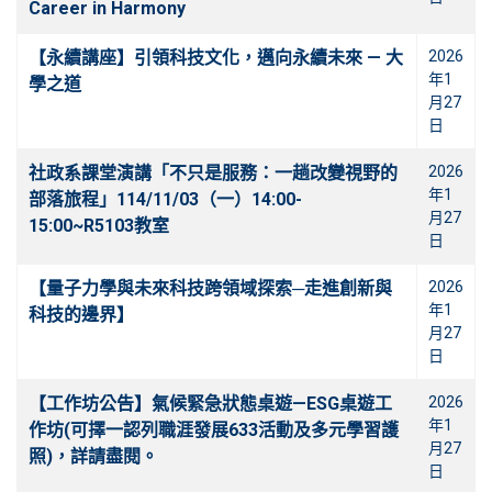
Career in Harmony
【永續講座】引領科技文化，邁向永續未來 — 大
2026
年1
學之道
月27
日
社政系課堂演講「不只是服務：一趟改變視野的
2026
年1
部落旅程」114/11/03（一）14:00-
月27
15:00~R5103教室
日
【量子力學與未來科技跨領域探索─走進創新與
2026
年1
科技的邊界】
月27
日
【工作坊公告】氣候緊急狀態桌遊—ESG桌遊工
2026
年1
作坊(可擇一認列職涯發展633活動及多元學習護
月27
照)，詳請盡閱。
日