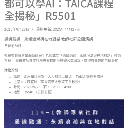
都可以學AI：TAICA課程
全揭秘」R5501
2025年9月23日
最近更新: 2025年11月27日
通識融通：永續浪潮與在地對話 教師社群公開演講
各位老師好：
社會暨政策科學學系陳亮宇老師成立「通識融通：永續浪潮與在地對話」教師
社群， 獲得教師專業社群專案補助並辦理公開演講，歡迎有興趣的老師參加！
活動資訊
講題：走出學科框架，人人都可以學 AI：TAICA 課程全揭秘
主講人：陳宜欣（國立清華大學資工系教授）
時間：2025/9/25（四）12:00–14:00
地點：R5501（五館五樓）