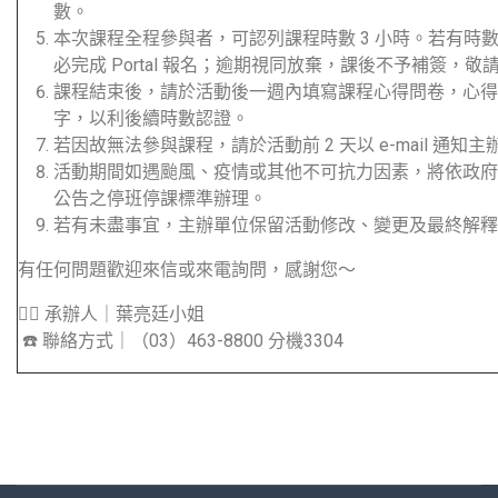
數。
本次課程全程參與者，可認列課程時數 3 小時。若有時
必完成 Portal 報名；逾期視同放棄，課後不予補簽，敬
課程結束後，請於活動後一週內填寫課程心得問卷，心得總
字，以利後續時數認證。
若因故無法參與課程，請於活動前 2 天以 e-mail 通知
活動期間如遇颱風、疫情或其他不可抗力因素，將依政府
公告之停班停課標準辦理。
若有未盡事宜，主辦單位保留活動修改、變更及最終解釋
有任何問題歡迎來信或來電詢問，感謝您～
🙋‍♀️ 承辦人｜葉亮廷小姐
☎️ 聯絡方式｜（03）463-8800 分機3304