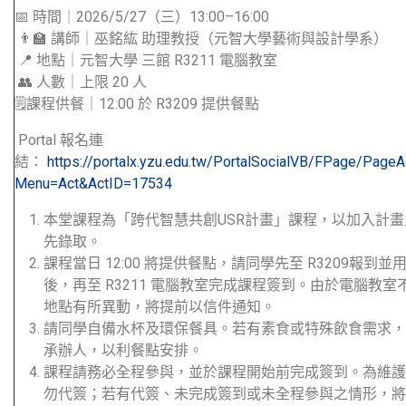
📅 時間｜2026/5/27（三）13:00–16:00
👨‍🏫 講師｜巫銘紘 助理教授（元智大學藝術與設計學系）
📍 地點｜元智大學 三館 R3211 電腦教室
👥 人數｜上限 20 人
🗒️課程供餐｜12:00 於 R3209 提供餐點
Portal 報名連
結：
https://portalx.yzu.edu.tw/PortalSocialVB/FPage/PageAc
Menu=Act&ActID=17534
本堂課程為「跨代智慧共創USR計畫」課程，以加入計
先錄取。
課程當日 12:00 將提供餐點，請同學先至 R3209報到
後，再至 R3211 電腦教室完成課程簽到。由於電腦教
地點有所異動，將提前以信件通知。
請同學自備水杯及環保餐具。若有素食或特殊飲食需求，
承辦人，以利餐點安排。
課程請務必全程參與，並於課程開始前完成簽到。為維護
勿代簽；若有代簽、未完成簽到或未全程參與之情形，將