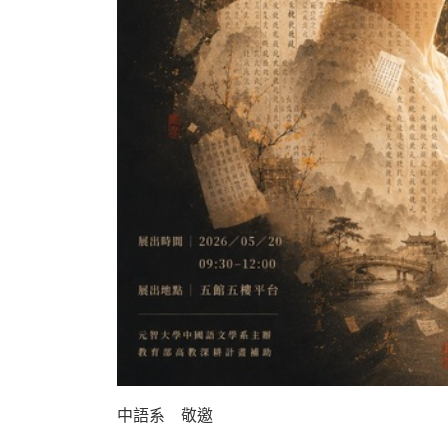
中語系 敬邀