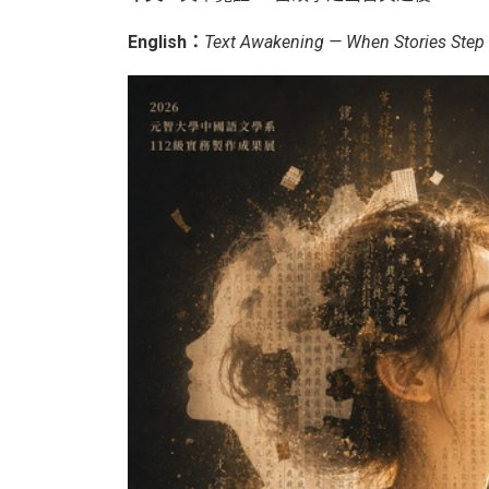
English：
Text Awakening — When Stories Step